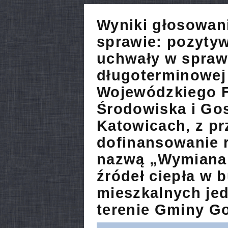
Wyniki głosowan
sprawie:
pozytyw
uchwały w sprawi
długoterminowej
Wojewódzkiego 
Środowiska i Go
Katowicach, z p
dofinansowanie r
nazwą „Wymiana
źródeł ciepła w 
mieszkalnych je
terenie Gminy G