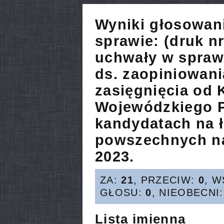
Wyniki głosowan
sprawie:
(druk n
uchwały w spraw
ds. zaopiniowan
zasięgnięcia od
Wojewódzkiego Po
kandydatach na 
powszechnych na
2023.
ZA:
21
, PRZECIW:
0
, 
GŁOSU:
0
, NIEOBECNI
Lista imienna