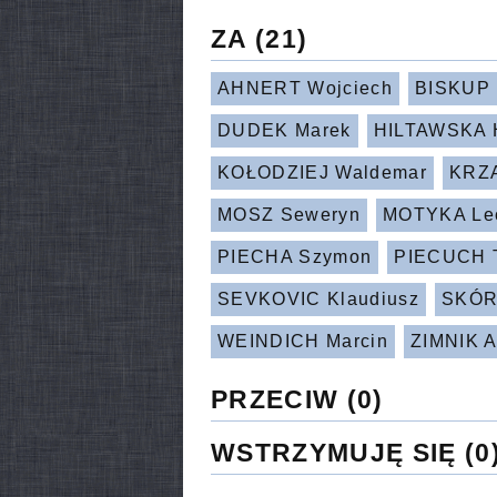
ZA
(21)
AHNERT Wojciech
BISKUP 
DUDEK Marek
HILTAWSKA 
KOŁODZIEJ Waldemar
KRZA
MOSZ Seweryn
MOTYKA Le
PIECHA Szymon
PIECUCH 
SEVKOVIC Klaudiusz
SKÓR
WEINDICH Marcin
ZIMNIK A
PRZECIW
(0)
WSTRZYMUJĘ SIĘ
(0