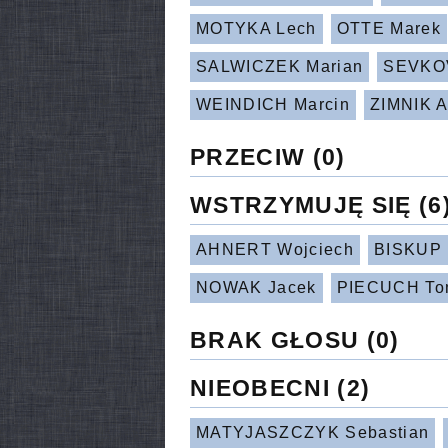
MOTYKA Lech
OTTE Marek
SALWICZEK Marian
SEVKOV
WEINDICH Marcin
ZIMNIK A
PRZECIW
(0)
WSTRZYMUJĘ SIĘ
(6
AHNERT Wojciech
BISKUP 
NOWAK Jacek
PIECUCH To
BRAK GŁOSU
(0)
NIEOBECNI
(2)
MATYJASZCZYK Sebastian