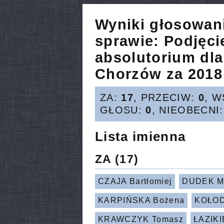
Wyniki głosowan
sprawie:
Podjęci
absolutorium dla
Chorzów za 2018
ZA:
17
, PRZECIW:
0
, 
GŁOSU:
0
, NIEOBECNI
Lista imienna
ZA
(17)
CZAJA Bartłomiej
DUDEK M
KARPIŃSKA Bożena
KOŁOD
KRAWCZYK Tomasz
ŁAZIKI