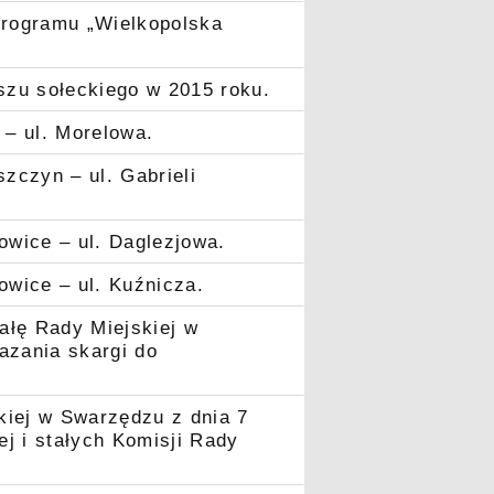
programu „Wielkopolska
szu sołeckiego w 2015 roku.
– ul. Morelowa.
zczyn – ul. Gabrieli
wice – ul. Daglezjowa.
wice – ul. Kuźnicza.
ałę Rady Miejskiej w
azania skargi do
kiej w Swarzędzu z dnia 7
j i stałych Komisji Rady